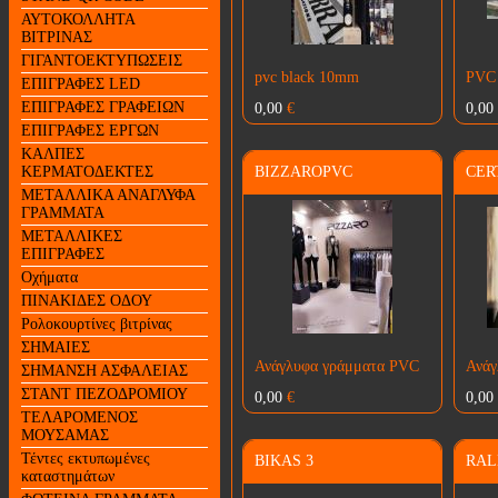
ΑΥΤΟΚΟΛΛΗΤΑ
ΒΙΤΡΙΝΑΣ
ΓΙΓΑΝΤΟΕΚΤΥΠΩΣΕΙΣ
pvc black 10mm
PVC
ΕΠΙΓΡΑΦΕΣ LED
ΕΠΙΓΡΑΦΕΣ ΓΡΑΦΕΙΩΝ
0,00
€
0,00
ΕΠΙΓΡΑΦΕΣ ΕΡΓΩΝ
ΚΑΛΠΕΣ
ΚΕΡΜΑΤΟΔΕΚΤΕΣ
BIZZAROPVC
CER
ΜΕΤΑΛΛΙΚΑ ΑΝΑΓΛΥΦΑ
ΓΡΑΜΜΑΤΑ
ΜΕΤΑΛΛΙΚΕΣ
ΕΠΙΓΡΑΦΕΣ
Οχήματα
ΠΙΝΑΚΙΔΕΣ ΟΔΟΥ
Ρολοκουρτίνες βιτρίνας
ΣΗΜΑΙΕΣ
Ανάγλυφα γράμματα PVC
Ανάγ
ΣΗΜΑΝΣΗ ΑΣΦΑΛΕΙΑΣ
ΣΤΑΝΤ ΠΕΖΟΔΡΟΜΙΟΥ
0,00
€
0,00
ΤΕΛΑΡΟΜΕΝΟΣ
ΜΟΥΣΑΜΑΣ
Τέντες εκτυπωμένες
BIKAS 3
RAL
καταστημάτων