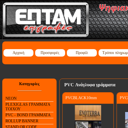
Αρχική
Προσφορές
Προφίλ
Τρόποι πληρωμ
Κατηγορίες
PVC Ανάγλυφα γράμματα
PVCBLACK10mm
PVC
NEON
PLEXIGLAS ΓΡΑΜΜΑΤΑ
ΤΟΙΧΟΥ
PVC - BOND ΓΡΑΜΜΑΤΑ
ROLLUP BANNER
STAND QR CODE