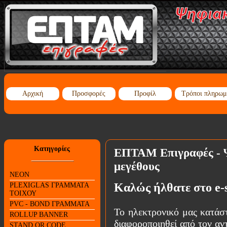
Αρχική
Προσφορές
Προφίλ
Τρόποι πληρωμ
Κατηγορίες
ΕΠΤΑΜ Επιγραφές - Ψ
μεγέθους
NEON
Καλώς ήλθατε στο e-
PLEXIGLAS ΓΡΑΜΜΑΤΑ
ΤΟΙΧΟΥ
PVC - BOND ΓΡΑΜΜΑΤΑ
Το ηλεκτρονικό μας κατάσ
ROLLUP BANNER
διαφοροποιηθεί από τον αν
STAND QR CODE