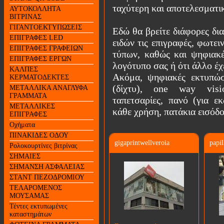
ταχύτερη και αποτελεσματι
ΑΥΤΟΚΟΛΛΗΤΑ
ΒΙΤΡΙΝΑΣ
ΓΙΓΑΝΤΟΕΚΤΥΠΩΣΕΙΣ
Εδώ θα βρείτε διάφορες δι
ΕΠΙΓΡΑΦΕΣ LED
ειδών τις επιγραφές, φωτε
ΕΠΙΓΡΑΦΕΣ ΓΡΑΦΕΙΩΝ
τύπων, καθώς και ψηφιακέ
ΕΠΙΓΡΑΦΕΣ ΕΡΓΩΝ
λογότυπο σας ή ότι άλλο έχ
ΚΑΛΠΕΣ
Ακόμα, ψηφιακές εκτυπώσ
ΚΕΡΜΑΤΟΔΕΚΤΕΣ
(δίχτυ), one way visio
ΜΕΤΑΛΛΙΚΑ ΑΝΑΓΛΥΦΑ
ΓΡΑΜΜΑΤΑ
ταπετσαρίες, πανό (για ε
ΜΕΤΑΛΛΙΚΕΣ
κάθε χρήση, πατάκια εισόδο
ΕΠΙΓΡΑΦΕΣ
Οχήματα
ΠΙΝΑΚΙΔΕΣ ΟΔΟΥ
gigaprintwellveroia
papi
Ρολοκουρτίνες βιτρίνας
ΣΗΜΑΙΕΣ
ΣΗΜΑΝΣΗ ΑΣΦΑΛΕΙΑΣ
ΣΤΑΝΤ ΠΕΖΟΔΡΟΜΙΟΥ
ΤΕΛΑΡΟΜΕΝΟΣ
ΜΟΥΣΑΜΑΣ
Τέντες εκτυπωμένες
καταστημάτων