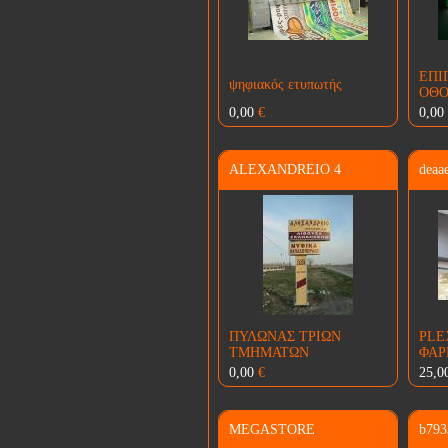
ΕΠΙ
ψηφιακός ετυπωτής
ΟΘ
0,00
€
0,00
ALEXANDREIO 4
deaa
ΠΥΛΩΝΑΣ ΤΡΙΩΝ
PLE
ΤΜΗΜΑΤΩΝ
ΦΑΡ
0,00
€
25,0
MEGASTORE
b793