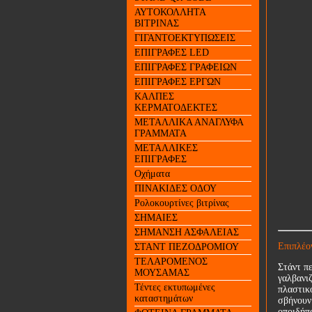
ΑΥΤΟΚΟΛΛΗΤΑ
ΒΙΤΡΙΝΑΣ
ΓΙΓΑΝΤΟΕΚΤΥΠΩΣΕΙΣ
ΕΠΙΓΡΑΦΕΣ LED
ΕΠΙΓΡΑΦΕΣ ΓΡΑΦΕΙΩΝ
ΕΠΙΓΡΑΦΕΣ ΕΡΓΩΝ
ΚΑΛΠΕΣ
ΚΕΡΜΑΤΟΔΕΚΤΕΣ
ΜΕΤΑΛΛΙΚΑ ΑΝΑΓΛΥΦΑ
ΓΡΑΜΜΑΤΑ
ΜΕΤΑΛΛΙΚΕΣ
ΕΠΙΓΡΑΦΕΣ
Οχήματα
ΠΙΝΑΚΙΔΕΣ ΟΔΟΥ
Ρολοκουρτίνες βιτρίνας
ΣΗΜΑΙΕΣ
ΣΗΜΑΝΣΗ ΑΣΦΑΛΕΙΑΣ
Επιπλέο
ΣΤΑΝΤ ΠΕΖΟΔΡΟΜΙΟΥ
ΤΕΛΑΡΟΜΕΝΟΣ
Στάντ π
ΜΟΥΣΑΜΑΣ
γαλβανι
Τέντες εκτυπωμένες
πλαστικο
καταστημάτων
σβήνουν
οποιδήπ