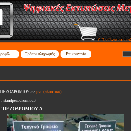
0 Προϊόντα στο κα
ροφίλ
Τρόποι πληρωμής
Επικοινωνία
 ΠΕΖΟΔΡΟΜΙΟΥ
>>
pvc (πλαστικά)
 :
standpezodromiou3
Τ ΠΕΖΟΔΡΟΜΙΟΥ Λ