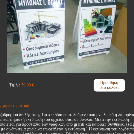
Προσθήκη
Τιμή :
79,00
€
στο καλάθι
ν χαρακτηριστικά :
εζοδρομίου διπλής όψης 1m x 0.55m αποτελούμενο απο pvc λευκό ή λαμαρίνα
ζε και ψηφιακή εκτύπωση του αρχείου σας, σε βινύλιο. Μετά την εκτύπωση
ποιείται για προστασία των γραφικών απο grafiti και καιρικές συνθήκες. (τα g
 με οινόπνευμα χωρίς να επυρεάζεται η εκτύπωση.) Η εκτύπωση του λογότυπ
οτε άλλη περιλαμβάνεται στο κόστος. Εάν δέν έχετε αρχείο για εκτύπωση τότ