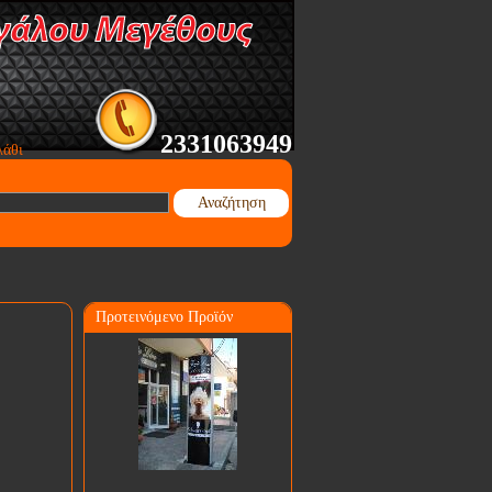
2331063949
λάθι
Αναζήτηση
Προτεινόμενο Προϊόν