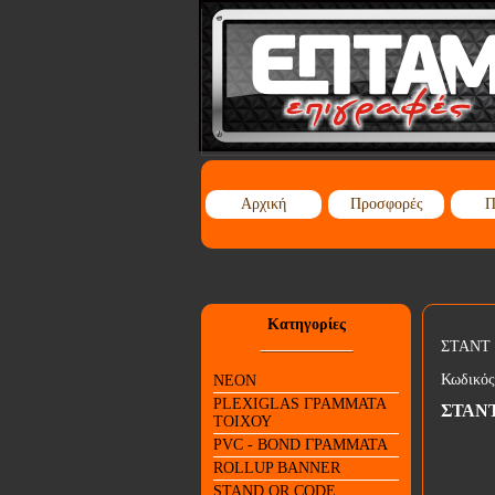
Αρχική
Προσφορές
Π
Κατηγορίες
ΣΤΑΝΤ
Κωδικός
NEON
PLEXIGLAS ΓΡΑΜΜΑΤΑ
ΣΤΑΝ
ΤΟΙΧΟΥ
PVC - BOND ΓΡΑΜΜΑΤΑ
ROLLUP BANNER
STAND QR CODE