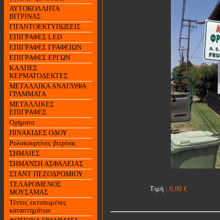
ΑΥΤΟΚΟΛΛΗΤΑ
ΒΙΤΡΙΝΑΣ
ΓΙΓΑΝΤΟΕΚΤΥΠΩΣΕΙΣ
ΕΠΙΓΡΑΦΕΣ LED
ΕΠΙΓΡΑΦΕΣ ΓΡΑΦΕΙΩΝ
ΕΠΙΓΡΑΦΕΣ ΕΡΓΩΝ
ΚΑΛΠΕΣ
ΚΕΡΜΑΤΟΔΕΚΤΕΣ
ΜΕΤΑΛΛΙΚΑ ΑΝΑΓΛΥΦΑ
ΓΡΑΜΜΑΤΑ
ΜΕΤΑΛΛΙΚΕΣ
ΕΠΙΓΡΑΦΕΣ
Οχήματα
ΠΙΝΑΚΙΔΕΣ ΟΔΟΥ
Ρολοκουρτίνες βιτρίνας
ΣΗΜΑΙΕΣ
ΣΗΜΑΝΣΗ ΑΣΦΑΛΕΙΑΣ
ΣΤΑΝΤ ΠΕΖΟΔΡΟΜΙΟΥ
ΤΕΛΑΡΟΜΕΝΟΣ
Τιμή :
0,00
€
ΜΟΥΣΑΜΑΣ
Τέντες εκτυπωμένες
καταστημάτων