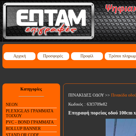
Αρχική
Προσφορές
Προφίλ
Τρόποι πληρωμ
Κατηγορίες
ΠΙΝΑΚΙΔΕΣ ΟΔΟΥ
>>
Πινακίδα οδο
Κωδικός :
63f3709e82
NEON
PLEXIGLAS ΓΡΑΜΜΑΤΑ
Επιγραφή πορείας οδού 100cm 
ΤΟΙΧΟΥ
PVC - BOND ΓΡΑΜΜΑΤΑ
ROLLUP BANNER
STAND QR CODE